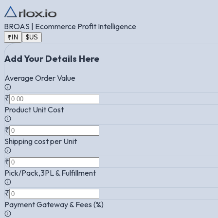
BROAS | Ecommerce Profit Intelligence
₹
IN
$
US
Add Your Details Here
Average Order Value
₹
Product Unit Cost
₹
Shipping cost per Unit
₹
Pick/Pack,3PL & Fulfillment
₹
Payment Gateway & Fees (%)